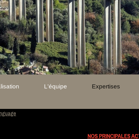
lisation
L'équipe
Expertises
anguage
NOS PRINCIPALES AC