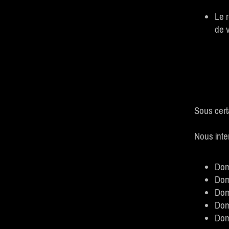
Le r
de v
Sous cert
Nous inte
Dom
Dom
Dom
Dom
Dom