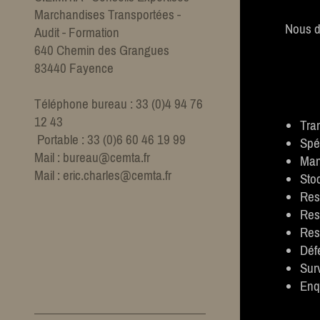
Marchandises Transportées -
Nous d
Audit - Formation
640
Chemin des Grangues​
83440
Fayence
Téléphone bureau : 33 (0)4 94 76
12 43
Tra
Portable : 33 (0)6 60 46 19 99
Spé
Mail : bureau@cemta.fr
Man
Mail : eric.charles@cemta.fr
Sto
Resp
Resp
Res
Défe
Sur
Enqu