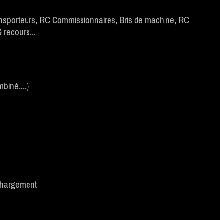
nsporteurs, RC Commissionnaires, Bris de machine, RC
 recours...
biné....)
échargement