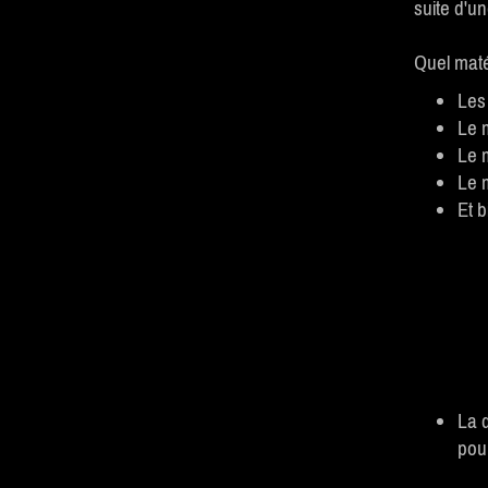
suite d'u
Quel matér
Les
Le m
Le m
Le m
Et b
La 
pour